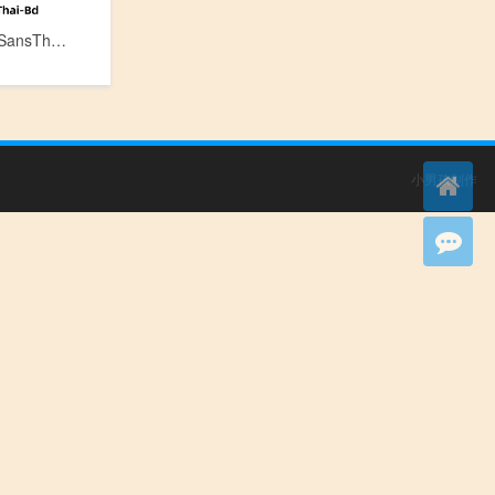
泰文AlibabaSansThai-Bd.otf[0.15MB]
小男孩制作