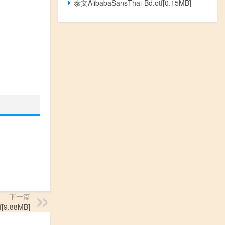
泰文AlibabaSansThai-Bd.otf[0.15MB]
下一篇
[9.88MB]