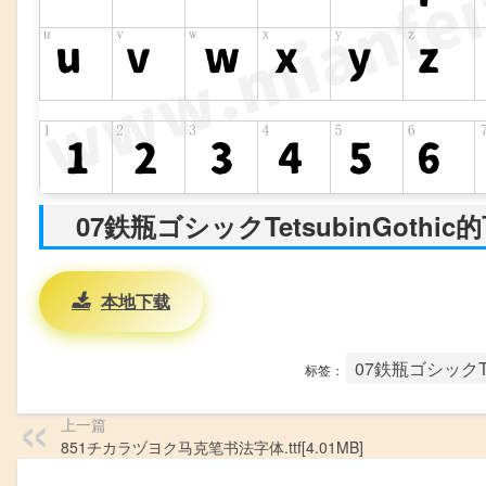
07鉄瓶ゴシックTetsubinGothi
本地下载
07鉄瓶ゴシックTets
标签：
上一篇
851チカラヅヨク马克笔书法字体.ttf[4.01MB]