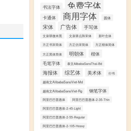
免费字体
书法字体
商用字体
卡通体
圆体
广告体
宋体
手写体
文泉驿微米黑
文泉驿点阵宋体
新叶念体
方正书宋简体
方正仿宋简体
方正楷体简体
明朝体
楷体
方正黑体简体
毛笔字体
泰文AlibabaSansThai-Bd
海报体
综艺体
美术体
行书
越南文AlibabaSansViet-Md
钢笔字体
越南文AlibabaSansViet-Rg
阿里巴巴普惠体
阿里巴巴普惠体-2-35-Thin
阿里巴巴普惠体-2-45-Light
阿里巴巴普惠体-2-55-Regular
阿里巴巴普惠体-2-105-Heavy