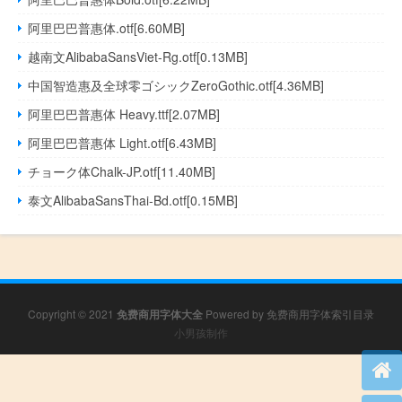
阿里巴巴普惠体.otf[6.60MB]
越南文AlibabaSansViet-Rg.otf[0.13MB]
中国智造惠及全球零ゴシックZeroGothic.otf[4.36MB]
阿里巴巴普惠体 Heavy.ttf[2.07MB]
阿里巴巴普惠体 Light.otf[6.43MB]
チョーク体Chalk-JP.otf[11.40MB]
泰文AlibabaSansThai-Bd.otf[0.15MB]
Copyright © 2021
免费商用字体大全
Powered by
免费商用字体索引目录
小男孩制作