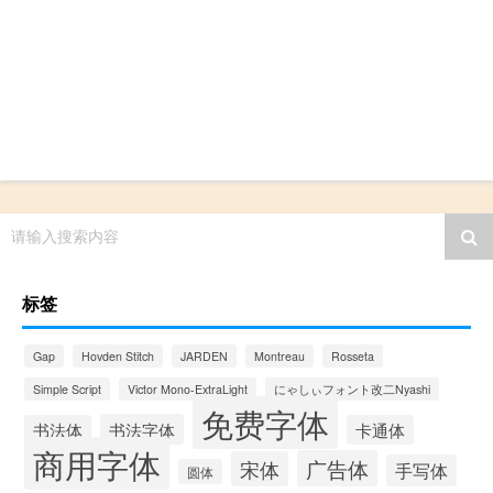
请输入搜索内容
标签
Gap
Hovden Stitch
JARDEN
Montreau
Rosseta
Simple Script
Victor Mono-ExtraLight
にゃしぃフォント改二Nyashi
免费字体
书法字体
书法体
卡通体
商用字体
广告体
宋体
手写体
圆体