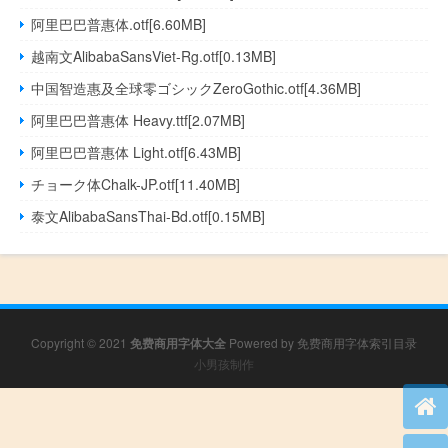
阿里巴巴普惠体.otf[6.60MB]
越南文AlibabaSansViet-Rg.otf[0.13MB]
中国智造惠及全球零ゴシックZeroGothic.otf[4.36MB]
阿里巴巴普惠体 Heavy.ttf[2.07MB]
阿里巴巴普惠体 Light.otf[6.43MB]
チョーク体Chalk-JP.otf[11.40MB]
泰文AlibabaSansThai-Bd.otf[0.15MB]
Copyright © 2021
免费商用字体大全
Powered by
免费商用字体索引目录
小男孩制作