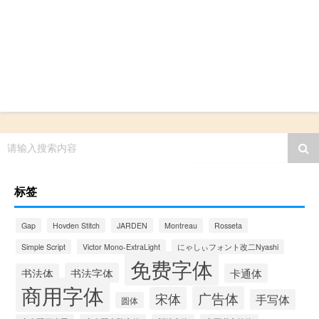
请输入搜索内容
标签
Gap
Hovden Stitch
JARDEN
Montreau
Rosseta
Simple Script
Victor Mono-ExtraLight
にゃしぃフォント改二Nyashi
免费字体
书法字体
书法体
卡通体
商用字体
广告体
宋体
手写体
圆体