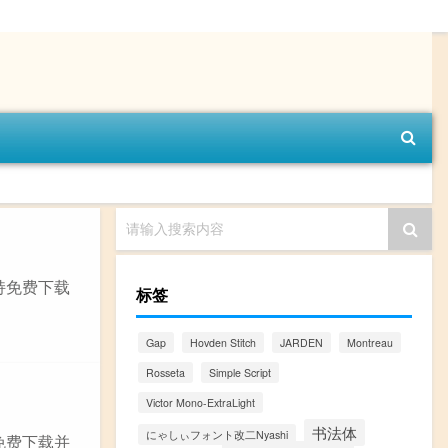
请输入搜索内容
支持免费下载
标签
Gap
Hovden Stitch
JARDEN
Montreau
Rosseta
Simple Script
Victor Mono-ExtraLight
书法体
にゃしぃフォント改二Nyashi
免费下载并