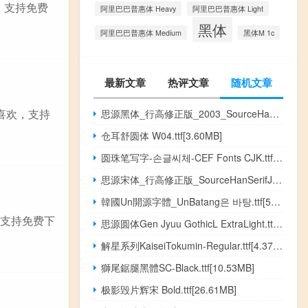
欢，支持免费
阿里巴巴普惠体 Heavy
阿里巴巴普惠体 Light
黑体
阿里巴巴普惠体 Medium
黑体M 1c
最新文章
热评文章
随机文章
能喜欢，支持
思源黑体_行高修正版_2003_SourceHanSansCN-Light.otf[7.93MB]
仓耳舒圆体 W04.ttf[3.60MB]
圆珠笔写字-손글씨체-CEF Fonts CJK.ttf[24.70MB]
思源宋体_行高修正版_SourceHanSerifJP-Bold.otf[6.91MB]
韓國Un開源字體_UnBatang은 바탕.ttf[5.87MB]
欢，支持免费下
思源圆体Gen Jyuu GothicL ExtraLight.ttf[9.54MB]
解星系列KaiseiTokumin-Regular.ttf[4.37MB]
獅尾鋸腿黑體SC-Black.ttf[10.53MB]
极影毁片辉宋 Bold.ttf[26.61MB]