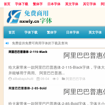
首页
字体下载
繁体字
日本字体
英文字体
其它字体
阿
首页
字体下载
繁体字
日本字体
英文字体
免费提供免费可商用字体的下载及查询
阿里巴巴普惠体-2-
给大家带来一款阿里巴巴普惠体-2-115-Black字体，
并能够用于商用。 阿里巴巴普惠...
alibabapuhuiti
09-04
0
阿里巴巴字体
阿里巴巴普惠体-2-
给大家带来一款阿里巴巴普惠体-2-85-Bold字体，字体