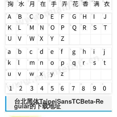
台北黑体TaipeiSansTCBeta-Re
gular的下载地址