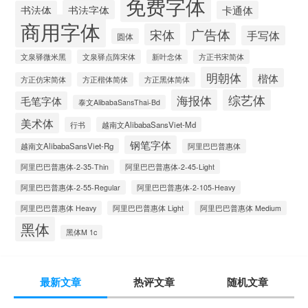
免费字体
书法字体
书法体
卡通体
商用字体
广告体
宋体
手写体
圆体
文泉驿微米黑
文泉驿点阵宋体
新叶念体
方正书宋简体
明朝体
楷体
方正仿宋简体
方正楷体简体
方正黑体简体
海报体
综艺体
毛笔字体
泰文AlibabaSansThai-Bd
美术体
行书
越南文AlibabaSansViet-Md
钢笔字体
越南文AlibabaSansViet-Rg
阿里巴巴普惠体
阿里巴巴普惠体-2-35-Thin
阿里巴巴普惠体-2-45-Light
阿里巴巴普惠体-2-55-Regular
阿里巴巴普惠体-2-105-Heavy
阿里巴巴普惠体 Heavy
阿里巴巴普惠体 Light
阿里巴巴普惠体 Medium
黑体
黑体M 1c
最新文章
热评文章
随机文章