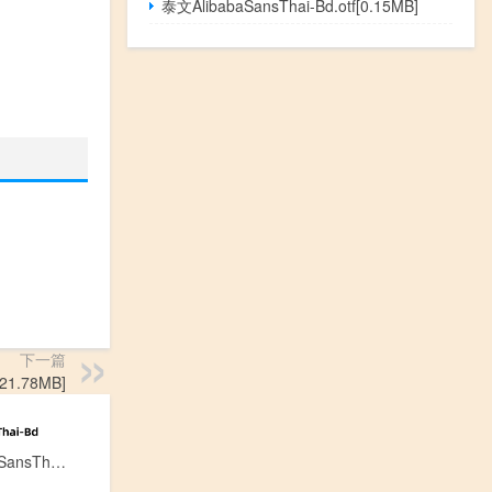
泰文AlibabaSansThai-Bd.otf[0.15MB]
下一篇
21.78MB]
泰文AlibabaSansThai-Bd.otf[0.15MB]