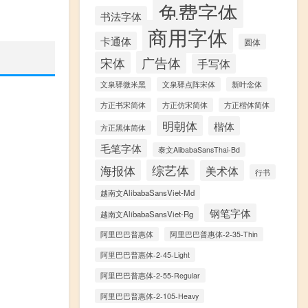
免费字体
书法字体
商用字体
卡通体
圆体
广告体
宋体
手写体
文泉驿微米黑
文泉驿点阵宋体
新叶念体
方正书宋简体
方正仿宋简体
方正楷体简体
明朝体
楷体
方正黑体简体
毛笔字体
泰文AlibabaSansThai-Bd
海报体
综艺体
美术体
行书
越南文AlibabaSansViet-Md
钢笔字体
越南文AlibabaSansViet-Rg
阿里巴巴普惠体
阿里巴巴普惠体-2-35-Thin
阿里巴巴普惠体-2-45-Light
阿里巴巴普惠体-2-55-Regular
阿里巴巴普惠体-2-105-Heavy