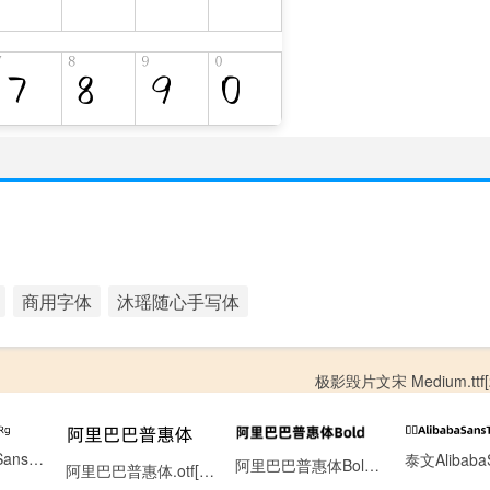
商用字体
沐瑶随心手写体
极影毁片文宋 Medium.ttf[
越南文AlibabaSansViet-Rg.otf[0.13MB]
阿里巴巴普惠体Bold.otf[6.22MB]
阿里巴巴普惠体.otf[6.60MB]