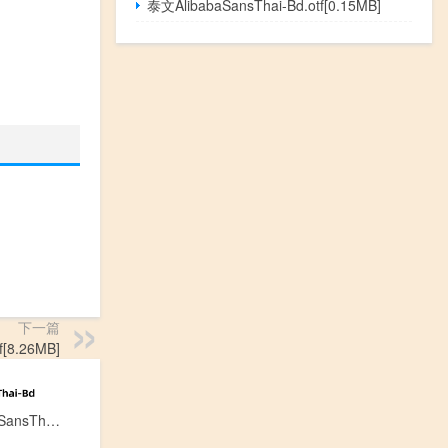
泰文AlibabaSansThai-Bd.otf[0.15MB]
下一篇
8.26MB]
泰文AlibabaSansThai-Bd.otf[0.15MB]