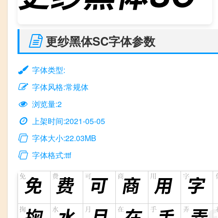
更纱黑体SC字体参数
字体类型:
字体风格:常规体
浏览量:2
上架时间:2021-05-05
字体大小:22.03MB
字体格式:ttf