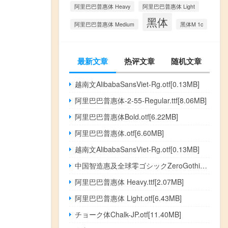
阿里巴巴普惠体 Heavy
阿里巴巴普惠体 Light
黑体
阿里巴巴普惠体 Medium
黑体M 1c
最新文章
热评文章
随机文章
越南文AlibabaSansViet-Rg.otf[0.13MB]
阿里巴巴普惠体-2-55-Regular.ttf[8.06MB]
阿里巴巴普惠体Bold.otf[6.22MB]
阿里巴巴普惠体.otf[6.60MB]
越南文AlibabaSansViet-Rg.otf[0.13MB]
中国智造惠及全球零ゴシックZeroGothic.otf[4.36MB]
阿里巴巴普惠体 Heavy.ttf[2.07MB]
阿里巴巴普惠体 Light.otf[6.43MB]
チョーク体Chalk-JP.otf[11.40MB]