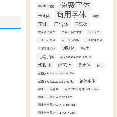
免费字体
书法字体
商用字体
卡通体
圆体
广告体
宋体
手写体
文泉驿微米黑
文泉驿点阵宋体
新叶念体
方正书宋简体
方正仿宋简体
方正楷体简体
明朝体
楷体
方正黑体简体
毛笔字体
泰文AlibabaSansThai-Bd
海报体
综艺体
美术体
行书
越南文AlibabaSansViet-Md
钢笔字体
越南文AlibabaSansViet-Rg
阿里巴巴普惠体
阿里巴巴普惠体-2-35-Thin
阿里巴巴普惠体-2-45-Light
阿里巴巴普惠体-2-55-Regular
阿里巴巴普惠体-2-105-Heavy