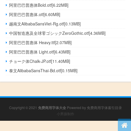
阿里巴巴普惠体Bold.otf[6.22MB]
阿里巴巴普惠体.otf[6.60MB]
越南文AlibabaSansViet-Rg.otf[0.13MB]
中国智造惠及全球零ゴシックZeroGothic.otf[4.36MB]
阿里巴巴普惠体 Heavy.ttf[2.07MB]
阿里巴巴普惠体 Light.otf[6.43MB]
チョーク体Chalk-JP.otf[11.40MB]
泰文AlibabaSansThai-Bd.otf[0.15MB]
Copyright © 2021
免费商用字体大全
Powered by
免费商用字体索引目录
小男孩制作