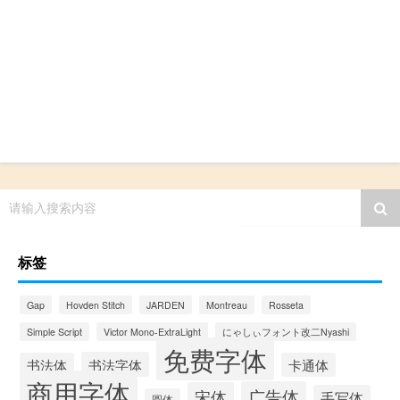
请输入搜索内容
标签
Gap
Hovden Stitch
JARDEN
Montreau
Rosseta
Simple Script
Victor Mono-ExtraLight
にゃしぃフォント改二Nyashi
免费字体
书法字体
书法体
卡通体
商用字体
广告体
宋体
手写体
圆体