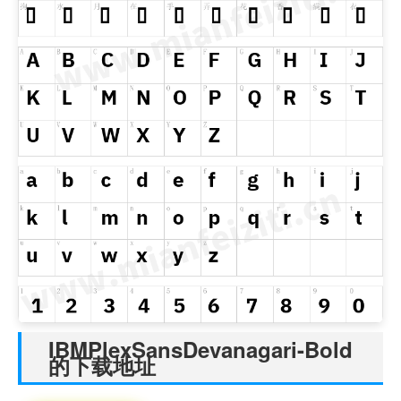
IBMPlexSansDevanagari-Bold
的下载地址