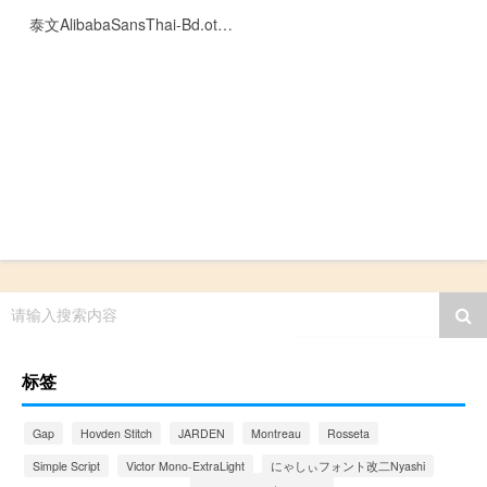
泰文AlibabaSansThai-Bd.otf[0.15MB]
请输入搜索内容
标签
Gap
Hovden Stitch
JARDEN
Montreau
Rosseta
Simple Script
Victor Mono-ExtraLight
にゃしぃフォント改二Nyashi