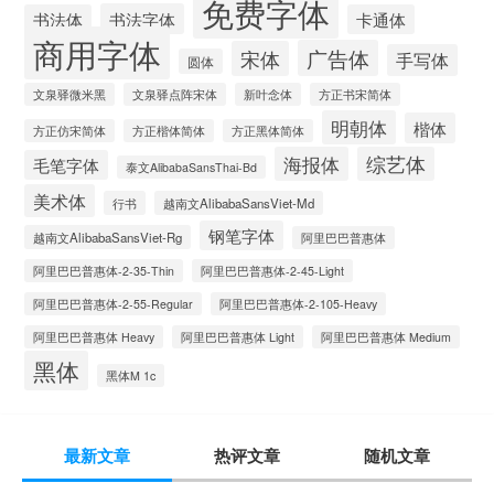
免费字体
书法字体
书法体
卡通体
商用字体
广告体
宋体
手写体
圆体
文泉驿微米黑
文泉驿点阵宋体
新叶念体
方正书宋简体
明朝体
楷体
方正仿宋简体
方正楷体简体
方正黑体简体
海报体
综艺体
毛笔字体
泰文AlibabaSansThai-Bd
美术体
行书
越南文AlibabaSansViet-Md
钢笔字体
越南文AlibabaSansViet-Rg
阿里巴巴普惠体
阿里巴巴普惠体-2-35-Thin
阿里巴巴普惠体-2-45-Light
阿里巴巴普惠体-2-55-Regular
阿里巴巴普惠体-2-105-Heavy
阿里巴巴普惠体 Heavy
阿里巴巴普惠体 Light
阿里巴巴普惠体 Medium
黑体
黑体M 1c
最新文章
热评文章
随机文章