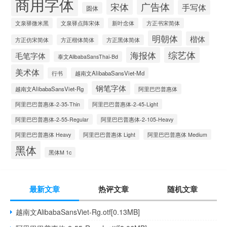
商用字体
广告体
宋体
手写体
圆体
文泉驿微米黑
文泉驿点阵宋体
新叶念体
方正书宋简体
明朝体
楷体
方正仿宋简体
方正楷体简体
方正黑体简体
海报体
综艺体
毛笔字体
泰文AlibabaSansThai-Bd
美术体
行书
越南文AlibabaSansViet-Md
钢笔字体
越南文AlibabaSansViet-Rg
阿里巴巴普惠体
阿里巴巴普惠体-2-35-Thin
阿里巴巴普惠体-2-45-Light
阿里巴巴普惠体-2-55-Regular
阿里巴巴普惠体-2-105-Heavy
阿里巴巴普惠体 Heavy
阿里巴巴普惠体 Light
阿里巴巴普惠体 Medium
黑体
黑体M 1c
最新文章
热评文章
随机文章
越南文AlibabaSansViet-Rg.otf[0.13MB]