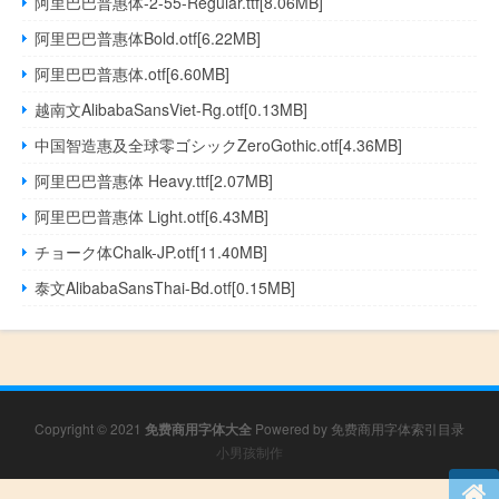
阿里巴巴普惠体-2-55-Regular.ttf[8.06MB]
阿里巴巴普惠体Bold.otf[6.22MB]
阿里巴巴普惠体.otf[6.60MB]
越南文AlibabaSansViet-Rg.otf[0.13MB]
中国智造惠及全球零ゴシックZeroGothic.otf[4.36MB]
阿里巴巴普惠体 Heavy.ttf[2.07MB]
阿里巴巴普惠体 Light.otf[6.43MB]
チョーク体Chalk-JP.otf[11.40MB]
泰文AlibabaSansThai-Bd.otf[0.15MB]
Copyright © 2021
免费商用字体大全
Powered by
免费商用字体索引目录
小男孩制作