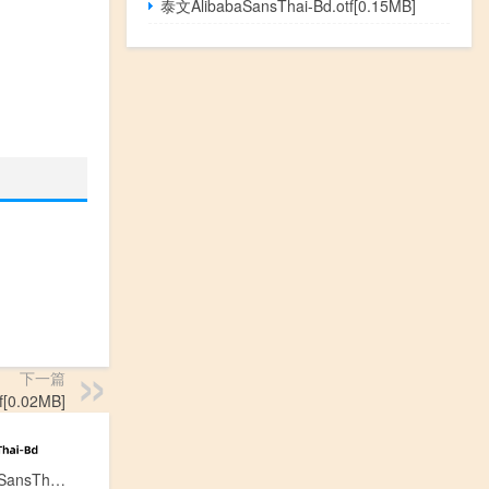
泰文AlibabaSansThai-Bd.otf[0.15MB]
下一篇
f[0.02MB]
泰文AlibabaSansThai-Bd.otf[0.15MB]