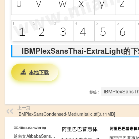
IBMPlexSansThai-ExtraLight
本地下载
IBMPlexSansTha
标签：
上一篇
IBMPlexSansCondensed-MediumItalic.ttf[0.11MB]
越南文AlibabaSansViet-Rg.otf[0.13MB]