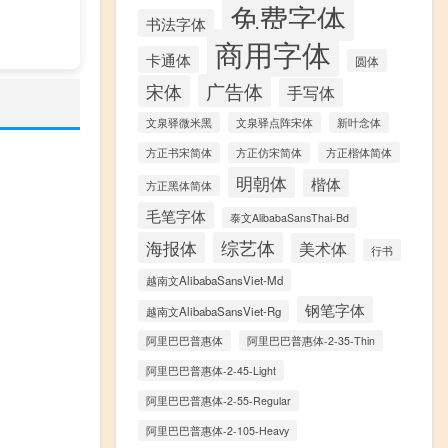
免费字体
书法字体
商用字体
卡通体
圆体
广告体
宋体
手写体
文泉驿微米黑
文泉驿点阵宋体
新叶念体
方正书宋简体
方正仿宋简体
方正楷体简体
明朝体
楷体
方正黑体简体
毛笔字体
泰文AlibabaSansThai-Bd
海报体
综艺体
美术体
行书
越南文AlibabaSansViet-Md
钢笔字体
越南文AlibabaSansViet-Rg
阿里巴巴普惠体
阿里巴巴普惠体-2-35-Thin
阿里巴巴普惠体-2-45-Light
阿里巴巴普惠体-2-55-Regular
阿里巴巴普惠体-2-105-Heavy