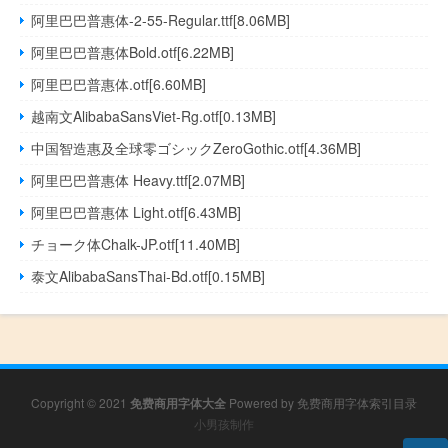
阿里巴巴普惠体-2-55-Regular.ttf[8.06MB]
阿里巴巴普惠体Bold.otf[6.22MB]
阿里巴巴普惠体.otf[6.60MB]
越南文AlibabaSansViet-Rg.otf[0.13MB]
中国智造惠及全球零ゴシックZeroGothic.otf[4.36MB]
阿里巴巴普惠体 Heavy.ttf[2.07MB]
阿里巴巴普惠体 Light.otf[6.43MB]
チョーク体Chalk-JP.otf[11.40MB]
泰文AlibabaSansThai-Bd.otf[0.15MB]
Copyright © 2021
免费商用字体大全
Powered by
免费商用字体索引目录
小男孩制作