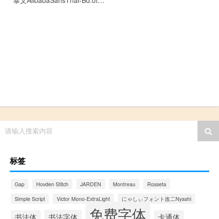
泰文AlibabaSansThai-Bd.otf[0.15MB]
请输入搜索内容
标签
Gap
Hovden Stitch
JARDEN
Montreau
Rosseta
Simple Script
Victor Mono-ExtraLight
にゃしぃフォント改二Nyashi
免费字体
书法字体
书法体
卡通体