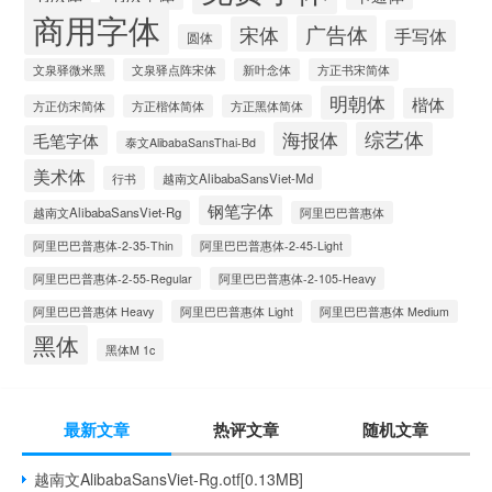
商用字体
广告体
宋体
手写体
圆体
文泉驿微米黑
文泉驿点阵宋体
新叶念体
方正书宋简体
明朝体
楷体
方正仿宋简体
方正楷体简体
方正黑体简体
海报体
综艺体
毛笔字体
泰文AlibabaSansThai-Bd
美术体
行书
越南文AlibabaSansViet-Md
钢笔字体
越南文AlibabaSansViet-Rg
阿里巴巴普惠体
阿里巴巴普惠体-2-35-Thin
阿里巴巴普惠体-2-45-Light
阿里巴巴普惠体-2-55-Regular
阿里巴巴普惠体-2-105-Heavy
阿里巴巴普惠体 Heavy
阿里巴巴普惠体 Light
阿里巴巴普惠体 Medium
黑体
黑体M 1c
最新文章
热评文章
随机文章
越南文AlibabaSansViet-Rg.otf[0.13MB]