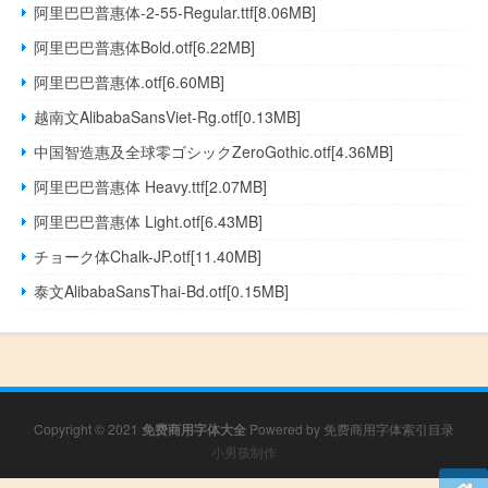
阿里巴巴普惠体-2-55-Regular.ttf[8.06MB]
阿里巴巴普惠体Bold.otf[6.22MB]
阿里巴巴普惠体.otf[6.60MB]
越南文AlibabaSansViet-Rg.otf[0.13MB]
中国智造惠及全球零ゴシックZeroGothic.otf[4.36MB]
阿里巴巴普惠体 Heavy.ttf[2.07MB]
阿里巴巴普惠体 Light.otf[6.43MB]
チョーク体Chalk-JP.otf[11.40MB]
泰文AlibabaSansThai-Bd.otf[0.15MB]
Copyright © 2021
免费商用字体大全
Powered by
免费商用字体索引目录
小男孩制作