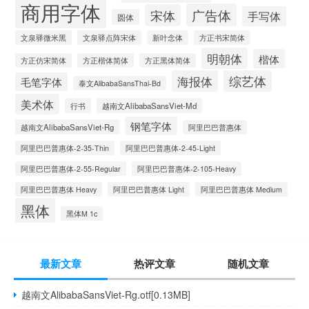
商用字体
广告体
宋体
手写体
圆体
文泉驿微米黑
文泉驿点阵宋体
新叶念体
方正书宋简体
明朝体
楷体
方正仿宋简体
方正楷体简体
方正黑体简体
海报体
综艺体
毛笔字体
泰文AlibabaSansThai-Bd
美术体
行书
越南文AlibabaSansViet-Md
钢笔字体
越南文AlibabaSansViet-Rg
阿里巴巴普惠体
阿里巴巴普惠体-2-35-Thin
阿里巴巴普惠体-2-45-Light
阿里巴巴普惠体-2-55-Regular
阿里巴巴普惠体-2-105-Heavy
阿里巴巴普惠体 Heavy
阿里巴巴普惠体 Light
阿里巴巴普惠体 Medium
黑体
黑体M 1c
最新文章
热评文章
随机文章
越南文AlibabaSansViet-Rg.otf[0.13MB]