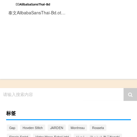
泰文AlibabaSansThai-Bd.otf[0.15MB]
请输入搜索内容
标签
Gap
Hovden Stitch
JARDEN
Montreau
Rosseta
Simple Script
Victor Mono-ExtraLight
にゃしぃフォント改二Nyashi