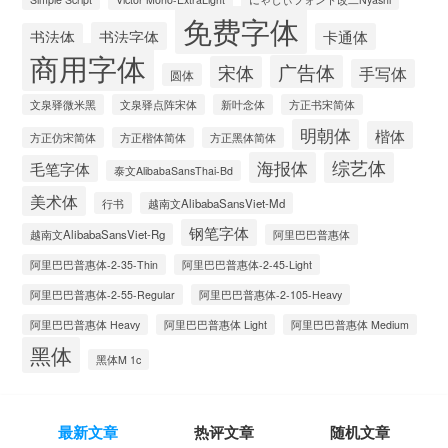
免费字体
书法字体
书法体
卡通体
商用字体
广告体
宋体
手写体
圆体
文泉驿微米黑
文泉驿点阵宋体
新叶念体
方正书宋简体
明朝体
楷体
方正仿宋简体
方正楷体简体
方正黑体简体
海报体
综艺体
毛笔字体
泰文AlibabaSansThai-Bd
美术体
行书
越南文AlibabaSansViet-Md
钢笔字体
越南文AlibabaSansViet-Rg
阿里巴巴普惠体
阿里巴巴普惠体-2-35-Thin
阿里巴巴普惠体-2-45-Light
阿里巴巴普惠体-2-55-Regular
阿里巴巴普惠体-2-105-Heavy
阿里巴巴普惠体 Heavy
阿里巴巴普惠体 Light
阿里巴巴普惠体 Medium
黑体
黑体M 1c
最新文章
热评文章
随机文章