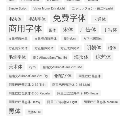
Simple Script
Victor Mono-ExtraLight
にゃしぃフォント改二Nyashi
免费字体
书法字体
书法体
卡通体
商用字体
广告体
宋体
手写体
圆体
文泉驿微米黑
文泉驿点阵宋体
新叶念体
方正书宋简体
明朝体
楷体
方正仿宋简体
方正楷体简体
方正黑体简体
海报体
综艺体
毛笔字体
泰文AlibabaSansThai-Bd
美术体
行书
越南文AlibabaSansViet-Md
钢笔字体
越南文AlibabaSansViet-Rg
阿里巴巴普惠体
阿里巴巴普惠体-2-35-Thin
阿里巴巴普惠体-2-45-Light
阿里巴巴普惠体-2-55-Regular
阿里巴巴普惠体-2-105-Heavy
阿里巴巴普惠体 Heavy
阿里巴巴普惠体 Light
阿里巴巴普惠体 Medium
黑体
黑体M 1c