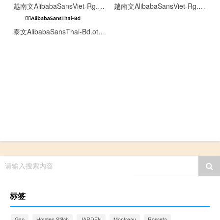
越南文AlibabaSansViet-Rg.otf[0.13MB]
越南文AlibabaSansViet-Rg.otf[0.13MB]
泰文AlibabaSansThai-Bd.otf[0.15MB]
请输入搜索内容
标签
Gap
Hovden Stitch
JARDEN
Montreau
Rosseta