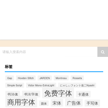
请输入搜索内容
标签
Gap
Hovden Stitch
JARDEN
Montreau
Rosseta
Simple Script
Victor Mono-ExtraLight
にゃしぃフォント改二Nyashi
免费字体
书法字体
书法体
卡通体
商用字体
广告体
宋体
手写体
圆体