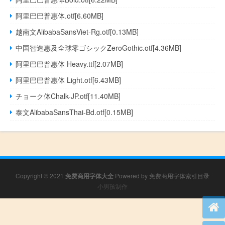
阿里巴巴普惠体.otf[6.60MB]
越南文AlibabaSansViet-Rg.otf[0.13MB]
中国智造惠及全球零ゴシックZeroGothic.otf[4.36MB]
阿里巴巴普惠体 Heavy.ttf[2.07MB]
阿里巴巴普惠体 Light.otf[6.43MB]
チョーク体Chalk-JP.otf[11.40MB]
泰文AlibabaSansThai-Bd.otf[0.15MB]
Copyright © 2021
免费商用字体大全
Powered by
免费商用字体索引目录
小男孩制作