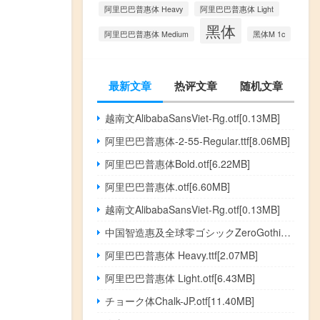
阿里巴巴普惠体 Heavy
阿里巴巴普惠体 Light
黑体
阿里巴巴普惠体 Medium
黑体M 1c
最新文章
热评文章
随机文章
越南文AlibabaSansViet-Rg.otf[0.13MB]
阿里巴巴普惠体-2-55-Regular.ttf[8.06MB]
阿里巴巴普惠体Bold.otf[6.22MB]
阿里巴巴普惠体.otf[6.60MB]
越南文AlibabaSansViet-Rg.otf[0.13MB]
中国智造惠及全球零ゴシックZeroGothic.otf[4.36MB]
阿里巴巴普惠体 Heavy.ttf[2.07MB]
阿里巴巴普惠体 Light.otf[6.43MB]
チョーク体Chalk-JP.otf[11.40MB]