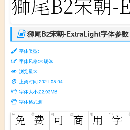
獅尾B2宋朝-ExtraLight字体参数
字体类型:
字体风格:常规体
浏览量:3
上架时间:2021-05-04
字体大小:22.93MB
字体格式:ttf