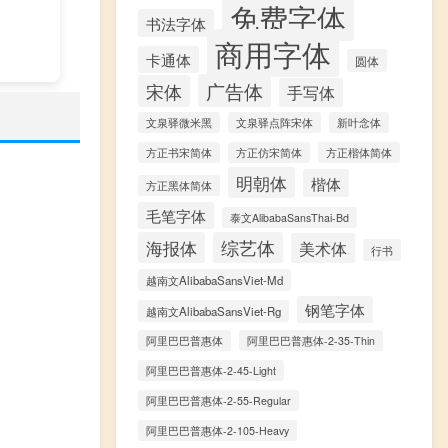
免费字体
书法字体
商用字体
卡通体
圆体
广告体
宋体
手写体
文泉驿微米黑
文泉驿点阵宋体
新叶念体
方正书宋简体
方正仿宋简体
方正楷体简体
明朝体
楷体
方正黑体简体
毛笔字体
泰文AlibabaSansThai-Bd
海报体
综艺体
美术体
行书
越南文AlibabaSansViet-Md
钢笔字体
越南文AlibabaSansViet-Rg
阿里巴巴普惠体
阿里巴巴普惠体-2-35-Thin
阿里巴巴普惠体-2-45-Light
阿里巴巴普惠体-2-55-Regular
阿里巴巴普惠体-2-105-Heavy