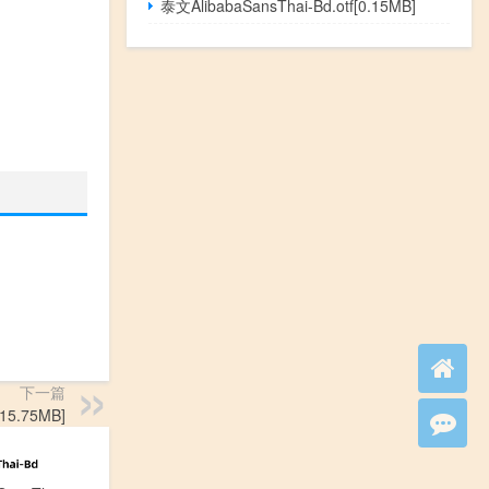
泰文AlibabaSansThai-Bd.otf[0.15MB]
下一篇
15.75MB]