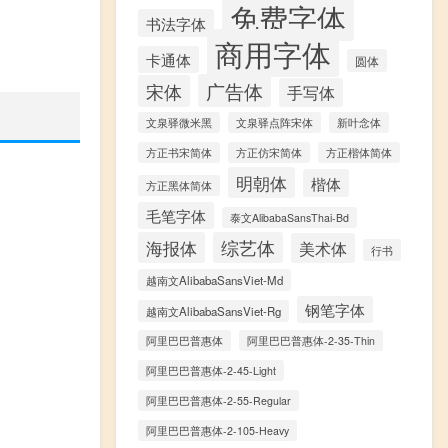
免费字体
书法字体
商用字体
卡通体
圆体
广告体
宋体
手写体
文泉驿微米黑
文泉驿点阵宋体
新叶念体
方正书宋简体
方正仿宋简体
方正楷体简体
明朝体
楷体
方正黑体简体
毛笔字体
泰文AlibabaSansThai-Bd
海报体
综艺体
美术体
行书
越南文AlibabaSansViet-Md
钢笔字体
越南文AlibabaSansViet-Rg
阿里巴巴普惠体
阿里巴巴普惠体-2-35-Thin
阿里巴巴普惠体-2-45-Light
阿里巴巴普惠体-2-55-Regular
阿里巴巴普惠体-2-105-Heavy