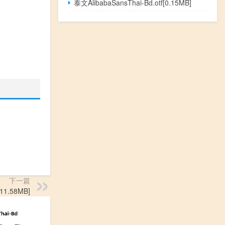
泰文AlibabaSansThai-Bd.otf[0.15MB]
下一篇
1.58MB]