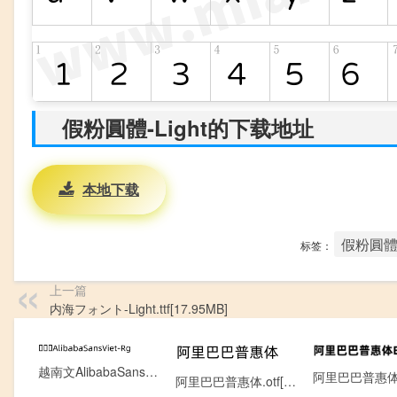
假粉圓體-Light的下载地址
本地下载
假粉圓體-L
标签：
上一篇
内海フォント-Light.ttf[17.95MB]
越南文AlibabaSansViet-Rg.otf[0.13MB]
阿里巴巴普惠体.otf[6.60MB]