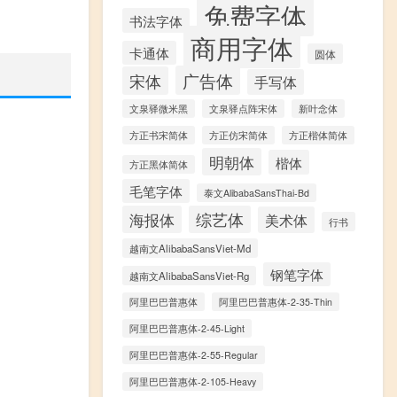
免费字体
书法字体
商用字体
卡通体
圆体
广告体
宋体
手写体
文泉驿微米黑
文泉驿点阵宋体
新叶念体
方正书宋简体
方正仿宋简体
方正楷体简体
明朝体
楷体
方正黑体简体
毛笔字体
泰文AlibabaSansThai-Bd
海报体
综艺体
美术体
行书
越南文AlibabaSansViet-Md
钢笔字体
越南文AlibabaSansViet-Rg
阿里巴巴普惠体
阿里巴巴普惠体-2-35-Thin
阿里巴巴普惠体-2-45-Light
阿里巴巴普惠体-2-55-Regular
阿里巴巴普惠体-2-105-Heavy