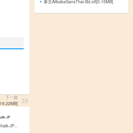
泰文AlibabaSansThai-Bd.otf[0.15MB]
下一篇
19.22MB]
チョーク体Chalk-JP.otf[11.40MB]