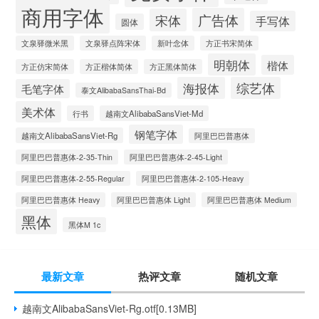
商用字体
广告体
宋体
手写体
圆体
文泉驿微米黑
文泉驿点阵宋体
新叶念体
方正书宋简体
明朝体
楷体
方正仿宋简体
方正楷体简体
方正黑体简体
海报体
综艺体
毛笔字体
泰文AlibabaSansThai-Bd
美术体
行书
越南文AlibabaSansViet-Md
钢笔字体
越南文AlibabaSansViet-Rg
阿里巴巴普惠体
阿里巴巴普惠体-2-35-Thin
阿里巴巴普惠体-2-45-Light
阿里巴巴普惠体-2-55-Regular
阿里巴巴普惠体-2-105-Heavy
阿里巴巴普惠体 Heavy
阿里巴巴普惠体 Light
阿里巴巴普惠体 Medium
黑体
黑体M 1c
最新文章
热评文章
随机文章
越南文AlibabaSansViet-Rg.otf[0.13MB]