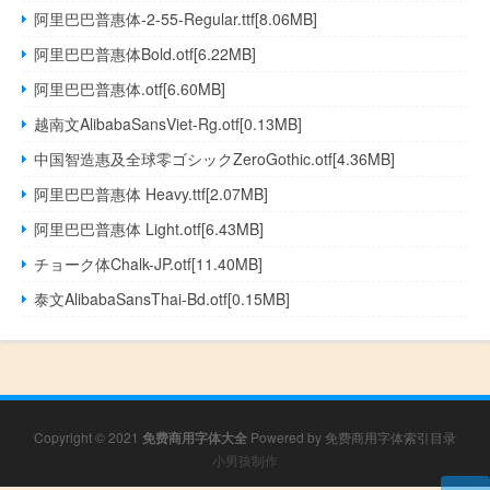
阿里巴巴普惠体-2-55-Regular.ttf[8.06MB]
阿里巴巴普惠体Bold.otf[6.22MB]
阿里巴巴普惠体.otf[6.60MB]
越南文AlibabaSansViet-Rg.otf[0.13MB]
中国智造惠及全球零ゴシックZeroGothic.otf[4.36MB]
阿里巴巴普惠体 Heavy.ttf[2.07MB]
阿里巴巴普惠体 Light.otf[6.43MB]
チョーク体Chalk-JP.otf[11.40MB]
泰文AlibabaSansThai-Bd.otf[0.15MB]
Copyright © 2021
免费商用字体大全
Powered by
免费商用字体索引目录
小男孩制作