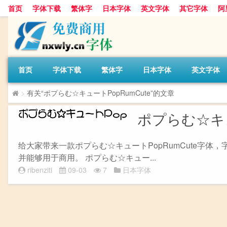
首页
字体下载
繁体字
日本字体
英文字体
其它字体
阿
首页
字体下载
繁体字
日本字体
英文字体
>
有关“ポプらむ☆キュートPopRumCute”的文章
ポプらむ☆キュート
给大家带来一款ポプらむ☆キュートPopRumCute字体
并能够用于商用。 ポプらむ☆キュー...
ribenziti
09-03
7
日本字体